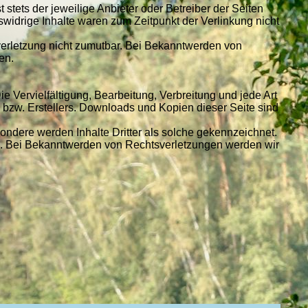
stets der jeweilige Anbieter oder Betreiber der Seiten
swidrige Inhalte waren zum Zeitpunkt der Verlinkung nicht
sverletzung nicht zumutbar. Bei Bekanntwerden von
en.
e Vervielfältigung, Bearbeitung, Verbreitung und jede Art
 bzw. Erstellers. Downloads und Kopien dieser Seite sind
esondere werden Inhalte Dritter als solche gekennzeichnet.
is. Bei Bekanntwerden von Rechtsverletzungen werden wir