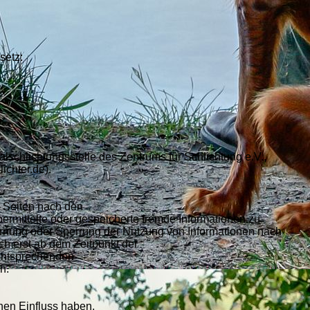
setz:
alschlichtungsstelle des Zentrums für Schlichtung e.V.,
ichter.de).
n Seiten nach den
bermittelte oder gespeicherte fremde Informationen zu
fernung oder Sperrung der Nutzung von Informationen nach
ch erst ab dem Zeitpunkt der
 entsprechenden
n.
inen Einfluss haben.