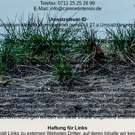
Telefax: 0711 25 25 26 99
E-Mail: info@carenetintensiv.de
Umsatzsteuer-ID
tzsteuer-Identifikationsnummer gemäß § 27 a Umsatzsteuerge
9906620406
Berufsbezeichnung und berufsrechtliche Regelungen
Berufsbezeichnung:
Intensivpflegedienst
Verbraucher­streit­beilegung/Universal­schlichtungs­stelle
r Verbraucherschlichtungsstelle teil. Zuständig ist die Univers
r Straße 8, 77694 Kehl am Rhein (https://www.verbraucher-schl
Haftung für Inhalte
ter sind wir gemäß § 7 Abs.1 TMG für eigene Inhalte auf diese
0 TMG sind wir als Diensteanbieter jedoch nicht verpflichtet, ü
e rechtswidrige Tätigkeit hinweisen. Verpflichtungen zur Ent
eiben hiervon unberührt. Eine diesbezügliche Haftung ist jedo
 konkreten Rechtsverletzung möglich. Bei Bekanntwerden von
echtsverletzungen werden wir diese Inhalte umgehend entferne
Haftung für Links
lt Links zu externen Websites Dritter, auf deren Inhalte wir ke