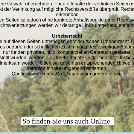
ne Gewähr übernehmen. Für die Inhalte der verlinkten Seiten ist 
kt der Verlinkung auf mögliche Rechtsverstöße überprüft. Recht
erkennbar.
kten Seiten ist jedoch ohne konkrete Anhaltspunkte einer Recht
chtsverletzungen werden wir derartige Links umgehend entfern
Urheberrecht
ke auf diesen Seiten unterliegen dem deutschen Urheberrecht. Di
 bedürfen der schriftlichen Zustimmung des jeweiligen Autors
nur für den privaten, nicht kommerziellen Gebrauch gestattet.
rstellt wurden, werden die Urheberrechte Dritter beachtet. Insb
aufmerksam werden, bitten wir um einen entsprechenden Hinwe
derartige Inhalte umgehend entfernen.
Quelle: www.e-recht24.de/impressum-generator.html
So finden Sie uns auch Online.