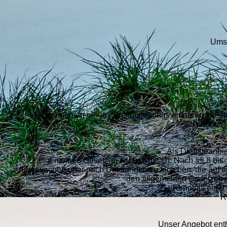
Umsa
Wir nehmen an einem Streitbeilegungsverfahren vor eine
Straßburge
Als Diensteanbie
allgemeinen Gesetzen verantwortlich. Nach §§ 8 bis 1
überwachen oder nach Umständen zu forschen, die auf ein
den allgemeinen Gesetzen bl
Kenntnis einer
R
Unser Angebot enthä